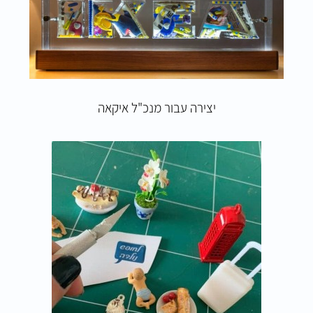
יצירה עבור מנכ"ל איקאה