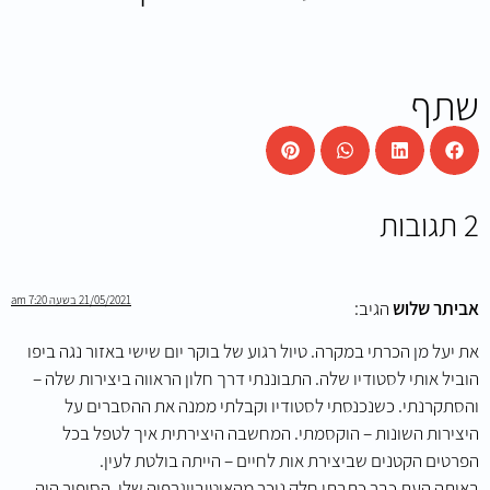
שתף
2 תגובות
21/05/2021 בשעה 7:20 am
אביתר שלוש
הגיב:
את יעל מן הכרתי במקרה. טיול רגוע של בוקר יום שישי באזור נגה ביפו
הוביל אותי לסטודיו שלה. התבוננתי דרך חלון הראווה ביצירות שלה –
והסתקרנתי. כשנכנסתי לסטודיו וקבלתי ממנה את ההסברים על
היצירות השונות – הוקסמתי. המחשבה היצירתית איך לטפל בכל
הפרטים הקטנים שביצירת אות לחיים – הייתה בולטת לעין.
באותה העת כבר כתבתי חלק ניכר מהאוטוביוגרפיה שלי. הסיפור היה